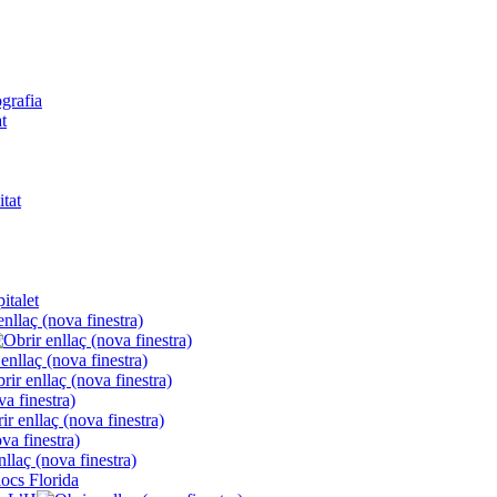
ografia
t
itat
italet
locs Florida