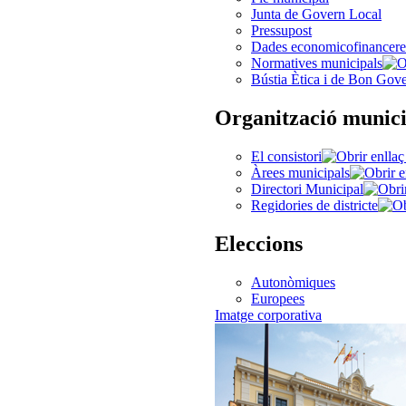
Junta de Govern Local
Pressupost
Dades economicofinancere
Normatives municipals
Bústia Ètica i de Bon Gov
Organització munici
El consistori
Àrees municipals
Directori Municipal
Regidories de districte
Eleccions
Autonòmiques
Europees
Imatge corporativa