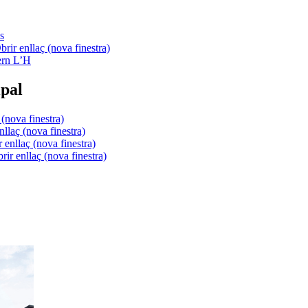
s
ern L’H
pal