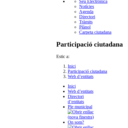
Seu Electrònica
Notícies
Agenda
Directori
Tràmits
Plànol
Carpeta ciutadana
Participació ciutadana
Estic a:
Inici
Participació ciutadana
Web d’entitats
Inici
Web d’entitats
Directori
d’entitats
Ple municipal
On som?