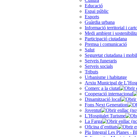
Cultura
Educació
Espai públic
Esports
Guàrdia urbana
Informació territorial i cart
Medi ambient i sostenibilita
Participació ciutadana
Premsa i comunicació
Salut
Seguretat ciutadana i mobil
Serveis funeraris
Serveis socials
Tributs
Urbanisme i habitatge
Arxiu Municipal de L’Hosp
Comerç a la ciutat
Cooperació internacional
Dinamització local
Fons Next Generation
Joventut
L’Hospitalet Turisme
La Farga
Oficina d’entitats
Pla Integral Les Planes - B