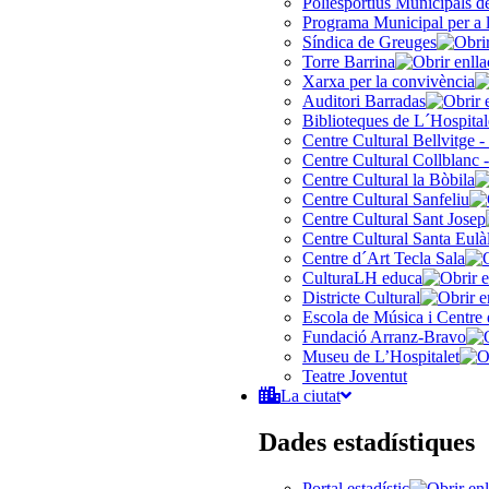
Poliesportius Municipals 
Programa Municipal per a 
Síndica de Greuges
Torre Barrina
Xarxa per la convivència
Auditori Barradas
Biblioteques de L´Hospital
Centre Cultural Bellvitge -
Centre Cultural Collblanc -
Centre Cultural la Bòbila
Centre Cultural Sanfeliu
Centre Cultural Sant Josep
Centre Cultural Santa Eulà
Centre d´Art Tecla Sala
CulturaLH educa
Districte Cultural
Escola de Música i Centre 
Fundació Arranz-Bravo
Museu de L’Hospitalet
Teatre Joventut
La ciutat
Dades estadístiques
Portal estadístic