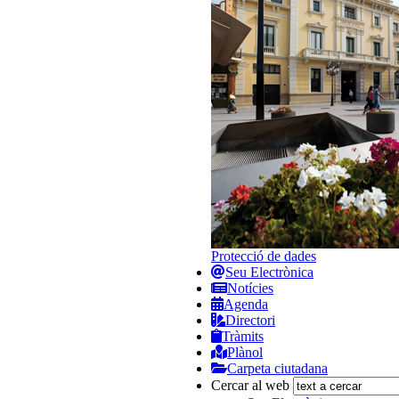
Protecció de dades
Seu Electrònica
Notícies
Agenda
Directori
Tràmits
Plànol
Carpeta ciutadana
Cercar al web