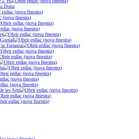
de L’H
la Dona
et
 Gornal
 la Torrassa
lia
de les Arts