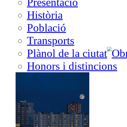
Presentació
Història
Població
Transports
Plànol de la ciutat
Honors i distincions