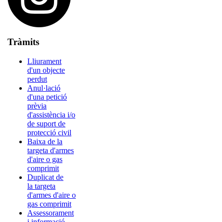
Tràmits
Lliurament
d'un objecte
perdut
Anul·lació
d'una petició
prèvia
d'assistència i/o
de suport de
protecció civil
Baixa de la
targeta d'armes
d'aire o gas
comprimit
Duplicat de
la targeta
d'armes d'aire o
gas comprimit
Assessorament
i informació