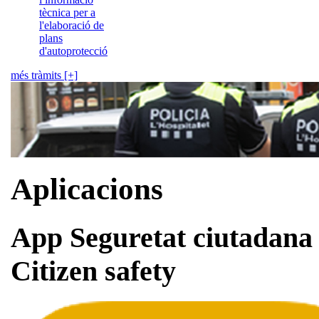
tècnica per a
l'elaboració de
plans
d'autoprotecció
més tràmits [+]
Aplicacions
App Seguretat ciutadana
Citizen safety