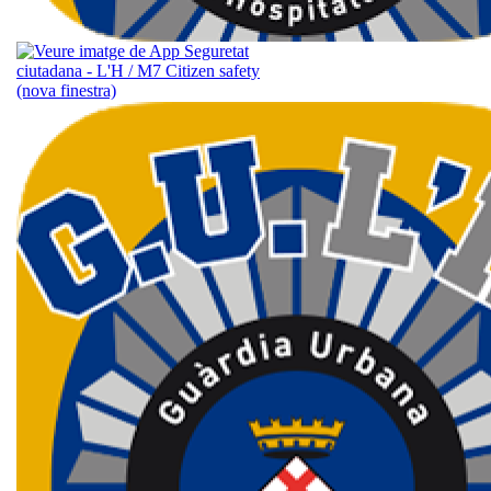
L’App M7 
aplicació d
ciutadana 
Urbana de 
posa a la t
per millor
seguretat 
qualsevol s