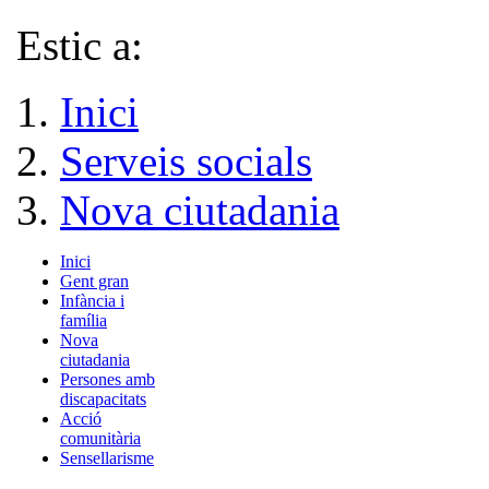
Estic a:
Inici
Serveis socials
Nova ciutadania
Inici
Gent gran
Infància i
família
Nova
ciutadania
Persones amb
discapacitats
Acció
comunitària
Sensellarisme