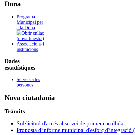
Dona
Programa
Municipal per
a la Dona
Associacions i
institucions
Dades
estadístiques
Serveis a les
persones
Nova ciutadania
Tràmits
Sol·licitud d'accés al servei de primera acollida
Proposta d'informe municipal d'esforç d'integració (