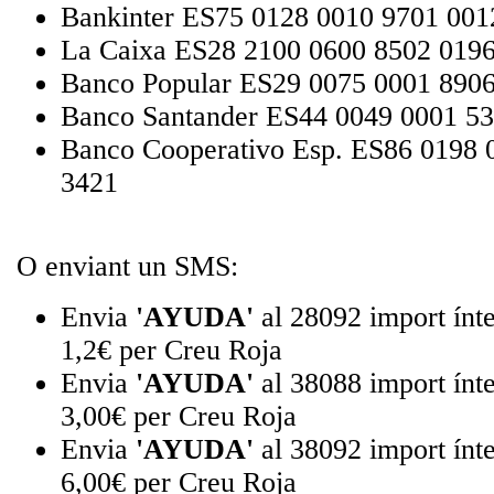
Bankinter ES75 0128 0010 9701 001
La Caixa ES28 2100 0600 8502 019
Banco Popular ES29 0075 0001 890
Banco Santander ES44 0049 0001 5
Banco Cooperativo Esp. ES86 0198 
3421
O enviant un SMS:
Envia
'AYUDA'
al 28092 import ínte
1,2€ per Creu Roja
Envia
'AYUDA'
al 38088 import ínte
3,00€ per Creu Roja
Envia
'AYUDA'
al 38092 import ínte
6,00€ per Creu Roja