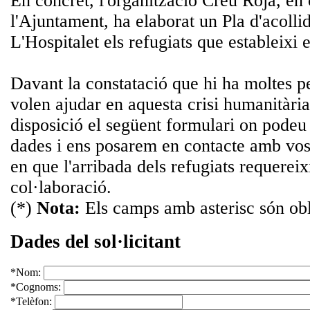
En concret, l'organització Creu Roja, en
l'Ajuntament, ha elaborat un Pla d'acolli
L'Hospitalet els refugiats que estableixi 
Davant la constatació que hi ha moltes pe
volen ajudar en aquesta crisi humanitària
disposició el següent formulari on podeu 
dades i ens posarem en contacte amb vos
en que l'arribada dels refugiats requereix
col·laboració.
(*)
Nota:
Els camps amb asterisc són obl
Dades del sol·licitant
*
Nom:
*
Cognoms:
*
Telèfon: