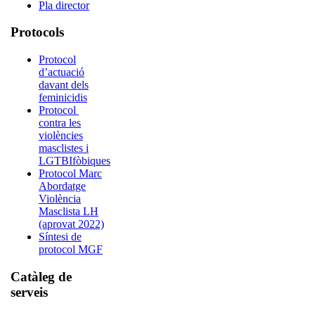
Pla director
Protocols
Protocol
d’actuació
davant dels
feminicidis
Protocol
contra les
violències
masclistes i
LGTBIfòbiques
Protocol Marc
Abordatge
Violència
Masclista LH
(aprovat 2022)
Síntesi de
protocol MGF
Catàleg de
serveis