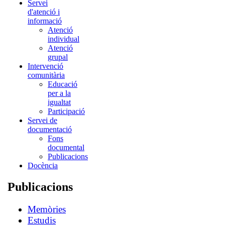
Servei
d'atenció i
informació
Atenció
individual
Atenció
grupal
Intervenció
comunitària
Educació
per a la
igualtat
Participació
Servei de
documentació
Fons
documental
Publicacions
Docència
Publicacions
Memòries
Estudis