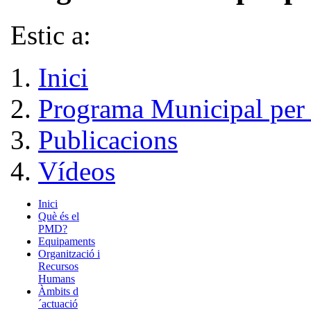
Estic a:
Inici
Programa Municipal per 
Publicacions
Vídeos
Inici
Què és el
PMD?
Equipaments
Organització i
Recursos
Humans
Àmbits d
´actuació