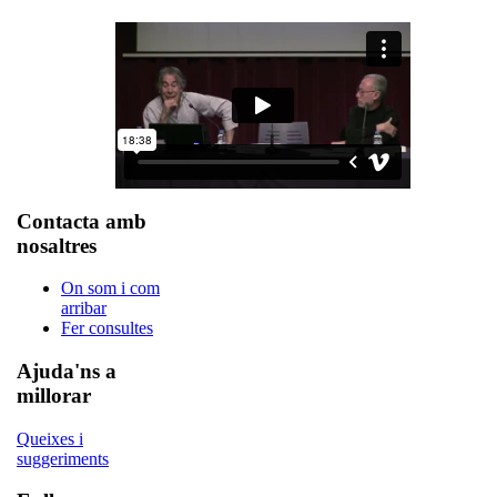
Contacta amb
nosaltres
On som i com
arribar
Fer consultes
Ajuda'ns a
millorar
Queixes i
suggeriments