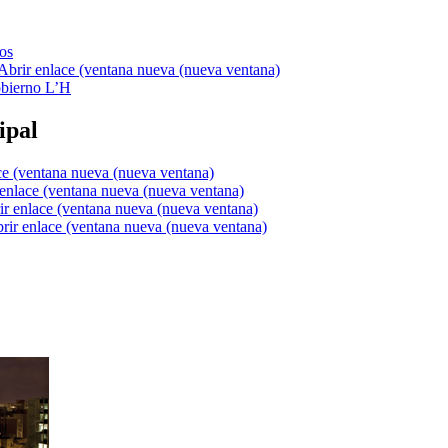
os
bierno L’H
ipal