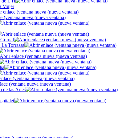
s de L’H
a Mujer
- Gornal
- La Torrassa
lia
 de las Artes
pitalet