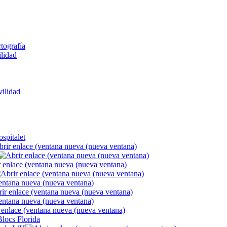
rtografía
ilidad
ilidad
spitalet
Blocs Florida