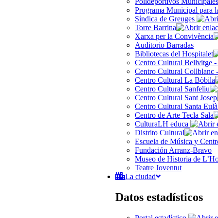
Polideportivos Municipale
Programa Municipal para l
Síndica de Greuges
Torre Barrina
Xarxa per la Convivència
Auditorio Barradas
Bibliotecas del Hospitalet
Centro Cultural Bellvitge 
Centro Cultural Collblanc 
Centro Cultural La Bòbila
Centro Cultural Sanfeliu
Centro Cultural Sant Josep
Centro Cultural Santa Eulà
Centro de Arte Tecla Sala
CulturaLH educa
Distrito Cultural
Escuela de Música y Centro
Fundación Arranz-Bravo
Museo de Historia de L’Hos
Teatre Joventut
La ciudad
Datos estadísticos
Portal estadístico