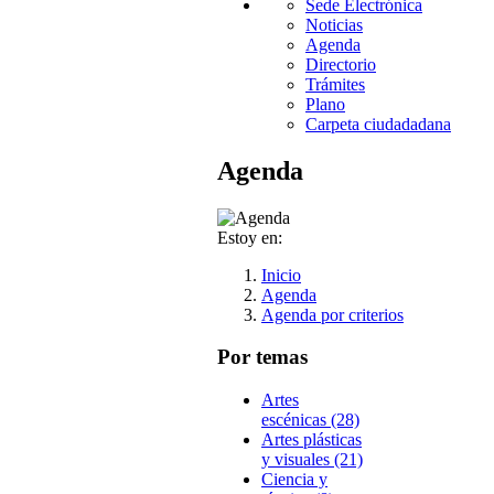
Sede Electrónica
Noticias
Agenda
Directorio
Trámites
Plano
Carpeta ciudadadana
Agenda
Estoy en:
Inicio
Agenda
Agenda por criterios
Por temas
Artes
escénicas (28)
Artes plásticas
y visuales (21)
Ciencia y