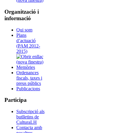
Organització i
informació
Qui som
Plans
d’actuació
(PAM 2012-
2015)
Memòries
Ordenances
fiscals, taxes i
preus públics
Publicacions
Participa
Subscripció als
butlletins de
CulturaLH
Contacta amb
nosaltres