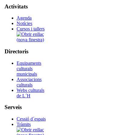
Activitats
Agenda
Notícies
Cursos i tallers
Directoris
Equipaments
culturals
municipals
Associacions
culturals
Webs culturals
de L´H
Serveis
Cessió d´espais
Tràmits