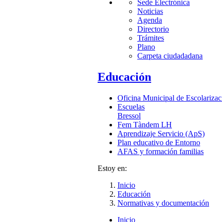
Sede Electrónica
Noticias
Agenda
Directorio
Trámites
Plano
Carpeta ciudadadana
Educación
Oficina Municipal de Escolarizac
Escuelas
Bressol
Fem Tàndem LH
Aprendizaje Servicio (ApS)
Plan educativo de Entorno
AFAS y formación familias
Estoy en:
Inicio
Educación
Normativas y documentación
Inicio