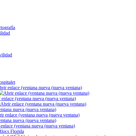
rtografía
ilidad
ilidad
spitalet
Blocs Florida