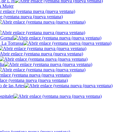
s de L’H
a Mujer
- Gornal
- La Torrassa
lia
 de las Artes
pitalet