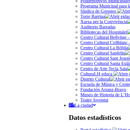
Polideportivos Municipale
Programa Municipal para l
Síndica de Greuges
Torre Barrina
Xarxa per la Convivència
Auditorio Barradas
Bibliotecas del Hospitalet
Centro Cultural Bellvitge 
Centro Cultural Collblanc 
Centro Cultural La Bòbila
Centro Cultural Sanfeliu
Centro Cultural Sant Josep
Centro Cultural Santa Eulà
Centro de Arte Tecla Sala
CulturaLH educa
Distrito Cultural
Escuela de Música y Centro
Fundación Arranz-Bravo
Museo de Historia de L’Hos
Teatre Joventut
La ciudad
Datos estadísticos
Portal estadístico