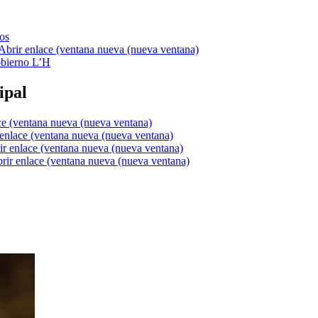
os
bierno L’H
ipal