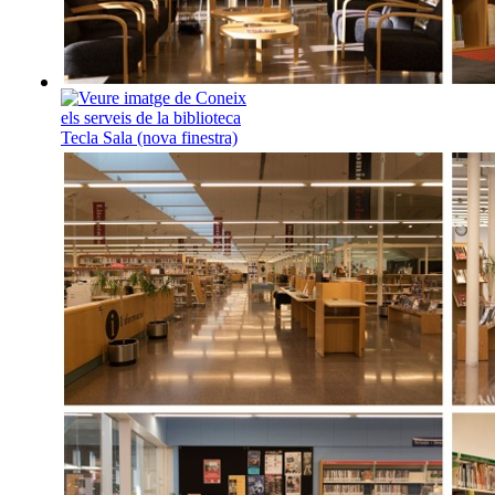
Dijous, 20 d'agost, a les 18
Coneix els serveis de la bi
Tecla Sala
T’has fet el carnet de la bib
però no tens clars els serveis
activitats que t’ofereixen? T
dijous a les 18:30h t’expli
tots aquells serveis i activita
quals, si vols, podràs partici
Coneix els serve
biblioteca Tecla Sala