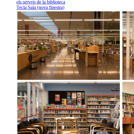
Dijous, 13 d'agost, a les 18
Coneix els serveis de la bi
Tecla Sala
T’has fet el carnet de la bib
però no tens clars els serveis
activitats que t’ofereixen? T
dijous a les 18:30h t’expli
tots aquells serveis i activita
quals, si vols, podràs partici
Coneix els serve
biblioteca Tecla Sala
llegir més
(Llegir més de Co
serveis de la biblioteca Tecl