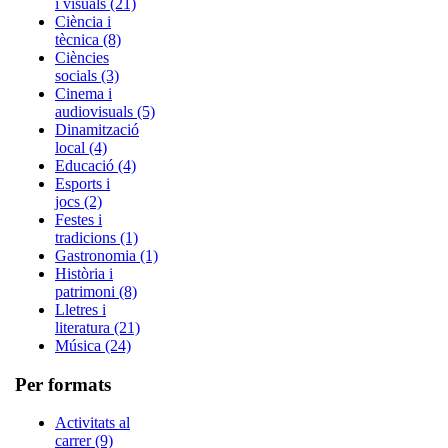
i visuals (21)
Ciència i
tècnica (8)
Ciències
socials (3)
Cinema i
audiovisuals (5)
Dinamització
local (4)
Educació (4)
Esports i
jocs (2)
Festes i
tradicions (1)
Gastronomia (1)
Història i
patrimoni (8)
Lletres i
literatura (21)
Música (24)
Per formats
Activitats al
carrer (9)