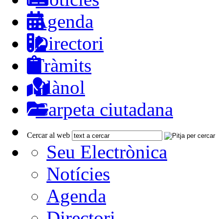
Agenda
Directori
Tràmits
Plànol
Carpeta ciutadana
Cercar al web
Seu Electrònica
Notícies
Agenda
Directori