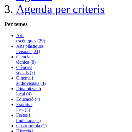
Agenda per criteris
Per temes
Arts
escèniques (29)
Arts plàstiques
i visuals (21)
Ciència i
tècnica (8)
Ciències
socials (3)
Cinema i
audiovisuals (4)
Dinamització
local (4)
Educació (4)
Esports i
jocs (2)
Festes i
tradicions (1)
Gastronomia (1)
Història i