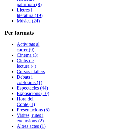
patrimoni (8)
Lletres i
literatura (19)
Música (24)
Per formats
Activitats al
carrer (9)
Cinema (3)
Clubs de
lectura (4)
Cursos i tallers
Debats i
col·loquis (1)
Espectacles (44)
Exposicions (10)
Hora del
Conte (1)
Presentacions (5)
Visites, rutes i
excursions (2)
Altres actes (1)