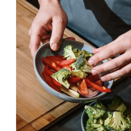
els sabors del territori a tra
receptes saludables, senzilles
elaborades amb productes d
temporada. Les persones
participants aprendran tècn
bàsiques de cuina, aprofita
alimentari i combinacions
equilibrades per al dia a di
es treballarà el coneixement
ingredients locals i dels mer
proximitat. Les sessions ser
pràctiques i participatives,
fomentant la creativitat culin
l’intercanvi d’experiències.
espai per cuinar, compartir 
de la gastronomia d’una ma
sostenible i propera.
Material necessari: davantal 
carmanyola