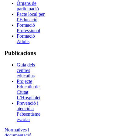
Òrgans de
participació
Pacte local per
l’Educació
Formació
Professional
Formació
Adults
Publicacions
Guia dels
centres
educatius
Projecte
Educatiu de
Ciutat
L’Hospitalet
Prevenció i
atenció a
l’absentisme
escolar
Normatives i
documentació