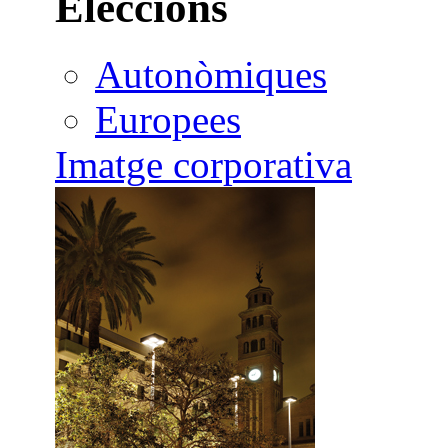
Eleccions
Autonòmiques
Europees
Imatge corporativa