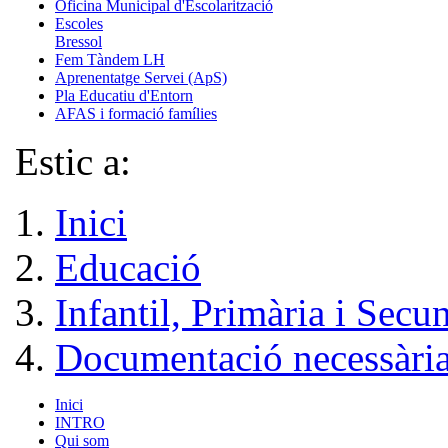
Oficina Municipal d'Escolarització
Escoles
Bressol
Fem Tàndem LH
Aprenentatge Servei (ApS)
Pla Educatiu d'Entorn
AFAS i formació famílies
Estic a:
Inici
Educació
Infantil, Primària i Secu
Documentació necessàri
Inici
INTRO
Qui som